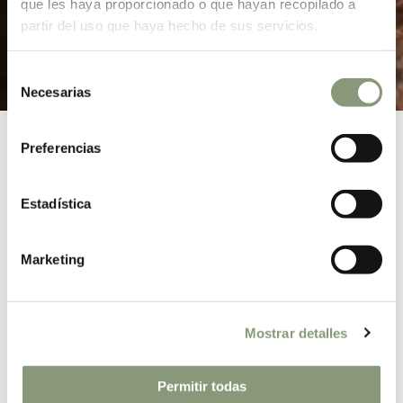
que les haya proporcionado o que hayan recopilado a
partir del uso que haya hecho de sus servicios.
Selección
Necesarias
de
consentimiento
Preferencias
¡Mensaje recibido!
Muchas gracias por escribir a De la Cocina a la
Estadística
Huerta. Muy pronto, uno de nuestros consultores,
entrará en contacto contigo para encontrar juntos
la mejor respuesta a tu consulta. Mientras, te
Marketing
invitamos a que sigas navegando por
nuestra
web
.
Mostrar detalles
DESCARGA FICHA TÉCNICA
Permitir todas