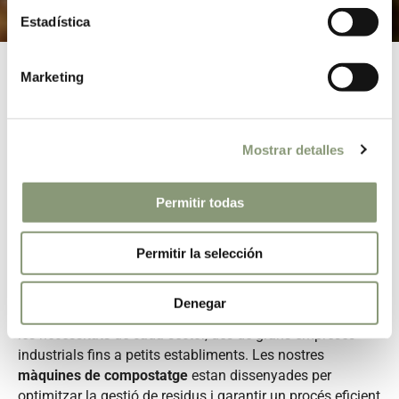
Estadística
Marketing
Com millorar la sostenibilitat en la
gestió de residus orgànics
Mostrar detalles
La
gestió de residus orgànics
és un repte crític per a
empreses, centres educatius, comunitats i municipis que
Permitir todas
volen reduir el seu impacte ambiental i millorar l’eficiència
operativa. Implementar un sistema de compostatge
efectiu permet transformar els residus orgànics en
Permitir la selección
recursos valuosos, contribuint així a una economia
circular i sostenible. A De La Cocina a La Huerta, oferim
Denegar
una gamma de solucions de compostatge adaptades a
les necessitats de cada sector, des de grans empreses
industrials fins a petits establiments. Les nostres
màquines de compostatge
estan dissenyades per
optimitzar la gestió de residus i garantir un procés eficient