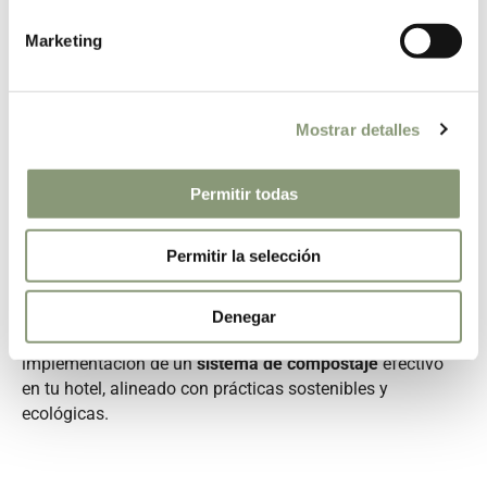
Marketing
Cómo implementar un sistema de
compostaje eficiente
Mostrar detalles
En el sector hotelero,
la gestión de residuos
es un
aspecto crucial para minimizar el impacto ambiental y
Permitir todas
mejorar la sostenibilidad de tu negocio. Implementar un
sistema de compostaje en hoteles no solo reduce la
cantidad de residuos que terminan en vertederos, sino
Permitir la selección
que también puede
transformar desechos orgánicos en
recursos valiosos como el compost
.
Denegar
En De La Cocina A La Huerta te ayudamos en la
implementación de un
sistema de compostaje
efectivo
en tu hotel, alineado con prácticas sostenibles y
ecológicas.