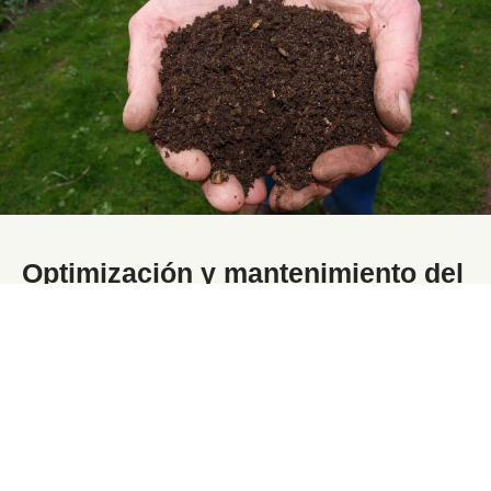
Optimización y mantenimiento del
sistema de compostaje
Una vez que el sistema de compostaje está
implementado, el
mantenimiento regular
es clave para su
éxito a largo plazo. Asegúrate de:
Revisar periódicamente el funcionamiento de la
máquina de compostaje
.
Evaluar la
calidad del compost producido
.