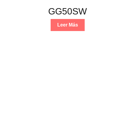
GG50SW
Leer Más
Trabajamos con la mejor marca
del sector
Oklin
es uno de los principales proveedores de soluciones