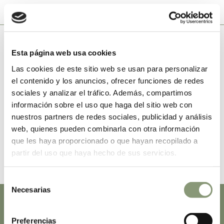
Gama Grande
Esta página web usa cookies
Las cookies de este sitio web se usan para personalizar
el contenido y los anuncios, ofrecer funciones de redes
Gama
Gama
sociales y analizar el tráfico. Además, compartimos
Horeca
Horeca
información sobre el uso que haga del sitio web con
GG02
GG10
nuestros partners de redes sociales, publicidad y análisis
web, quienes pueden combinarla con otra información
que les haya proporcionado o que hayan recopilado a
partir del uso que haya hecho de sus servicios.
Selección
Necesarias
de
consentimiento
Preferencias