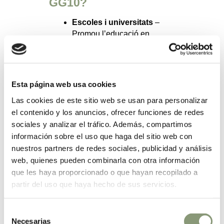
GG10?
Escoles i universitats
–
Promou l’educació en
sostenibilitat amb una solució
real.
Restaurants i cafeteries
–
Millora la gestió de residus i
Esta página web usa cookies
redueix l’impacte ambiental.
Las cookies de este sitio web se usan para personalizar
el contenido y los anuncios, ofrecer funciones de redes
Fes el teu entorn
sociales y analizar el tráfico. Además, compartimos
més sostenible amb la
información sobre el uso que haga del sitio web con
GG10
nuestros partners de redes sociales, publicidad y análisis
Transforma els teus residus en
web, quienes pueden combinarla con otra información
abonament de qualitat i uneix-te al
que les haya proporcionado o que hayan recopilado a
canvi ecològic.
¡Comença avui
partir del uso que haya hecho de sus servicios.
mateix!
Selección
Necesarias
de