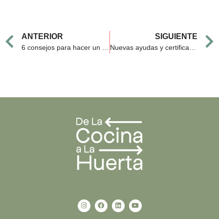
Prev
ANTERIOR
SIGUIENTE
6 consejos para hacer un buen compost y optimizar la gestión de residuos
Nuevas ayudas y certificaciones ecológicas: cómo el compostaje impulsa la sostenibilidad
I
F
L
Y
n
a
i
o
s
c
n
u