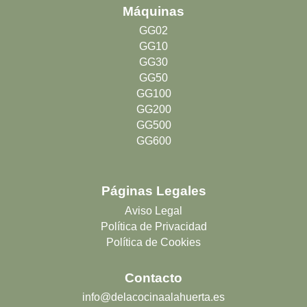
t
e
k
t
Máquinas
a
b
e
u
g
o
d
b
r
o
i
e
GG02
a
k
n
GG10
m
GG30
GG50
GG100
GG200
GG500
GG600
Páginas Legales
Aviso Legal
Política de Privacidad
Política de Cookies
Contacto
info@delacocinaalahuerta.es