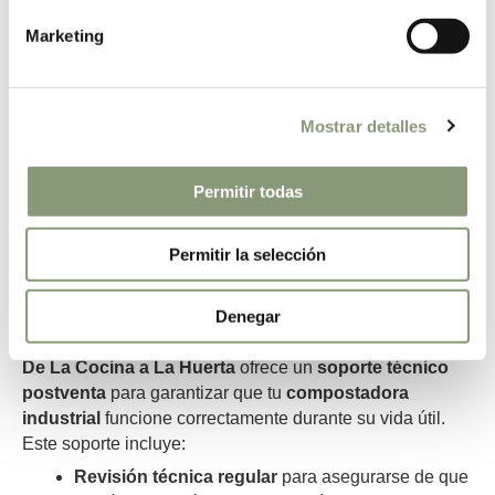
niveles adecuados de oxígeno dentro de la
Marketing
compostadora. Limpia las aberturas y asegúrate
de que no haya obstrucciones.
Eliminación de residuos no orgánicos
: Aunque
Mostrar detalles
el sistema de compostaje está diseñado para
manejar residuos orgánicos, es importante
asegurarse de que no se introduzcan materiales
Permitir todas
no compostables, como plásticos o metales, que
pueden dañar la compostadora.
Permitir la selección
Importancia del soporte
Denegar
técnico postventa
De La Cocina a La Huerta
ofrece un
soporte técnico
postventa
para garantizar que tu
compostadora
industrial
funcione correctamente durante su vida útil.
Este soporte incluye:
Revisión técnica regular
para asegurarse de que