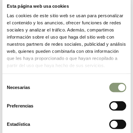
Esta página web usa cookies
interrupción en el proceso de compostaje.
Las cookies de este sitio web se usan para personalizar
Inspección periódica de los componentes
:
el contenido y los anuncios, ofrecer funciones de redes
Aunque el
servicio técnico
se encarga de la
sociales y analizar el tráfico. Además, compartimos
mayor parte del mantenimiento preventivo, es
información sobre el uso que haga del sitio web con
recomendable realizar una revisión básica de los
nuestros partners de redes sociales, publicidad y análisis
componentes de la compostadora, como las
web, quienes pueden combinarla con otra información
puertas
, el
sistema de aireación
y los
sensores
que les haya proporcionado o que hayan recopilado a
de temperatura
.
partir del uso que haya hecho de sus servicios.
Control de la humedad y temperatura
: Los
Selección
sensores de humedad y temperatura
aseguran
Necesarias
que la compostadora esté funcionando de manera
de
óptima. Asegúrate de revisar estos parámetros
consentimiento
regularmente para garantizar el éxito del proceso
Preferencias
de compostaje.
Mantenimiento del sistema de aireación
: El
Estadística
sistema de aireación es crucial para mantener los