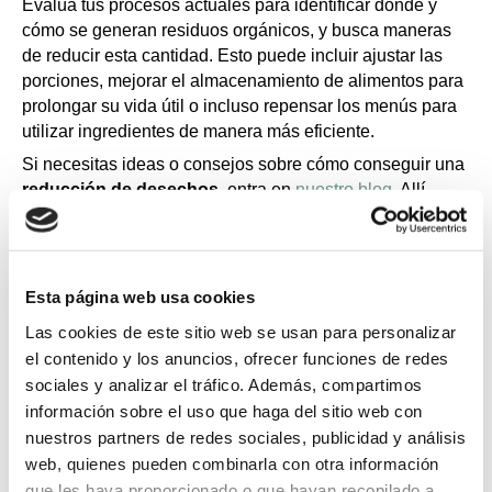
Evalúa tus procesos actuales para identificar dónde y
cómo se generan residuos orgánicos, y busca maneras
de reducir esta cantidad. Esto puede incluir ajustar las
porciones, mejorar el almacenamiento de alimentos para
prolongar su vida útil o incluso repensar los menús para
utilizar ingredientes de manera más eficiente.
Si necesitas ideas o consejos sobre cómo conseguir una
reducción
de desechos
, entra en
nuestro blog
. Allí,
encontrarás varios artículos que te pueden resultar
interesantes.
2. Fomenta el reciclaje de residuos
orgánicos en hostelería
Esta página web usa cookies
La segregación y el
reciclaje de residuos orgánicos
Las cookies de este sitio web se usan para personalizar
deben convertirse en una práctica estándar en tu
el contenido y los anuncios, ofrecer funciones de redes
negocio. Involucra a tu equipo en la identificación de
sociales y analizar el tráfico. Además, compartimos
materiales compostables y asegúrate de disponer de
información sobre el uso que haga del sitio web con
contenedores específicos para su recolección. Esto no
nuestros partners de redes sociales, publicidad y análisis
solo facilita el proceso de
reciclaje en hostelería,
sino
web, quienes pueden combinarla con otra información
que también fomenta una cultura de
sostenibilidad
que les haya proporcionado o que hayan recopilado a