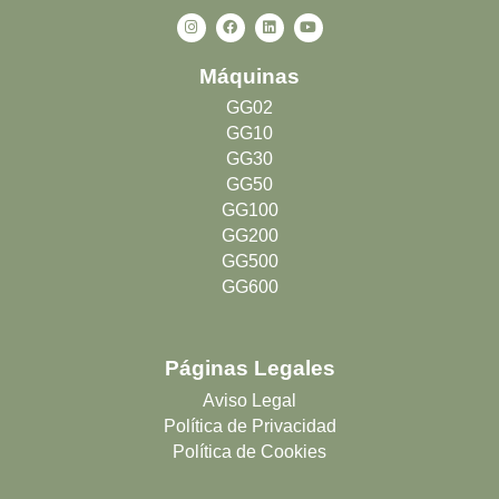
I
F
L
Y
n
a
i
o
s
c
n
u
t
e
k
t
Máquinas
a
b
e
u
g
o
d
b
r
o
i
e
GG02
a
k
n
GG10
m
GG30
GG50
GG100
GG200
GG500
GG600
Páginas Legales
Aviso Legal
Política de Privacidad
Política de Cookies