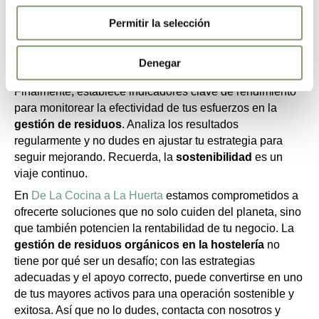
prácticas sostenibles que estás implementando. Esto
reforzará tu compromiso con el medio ambiente e
Permitir la selección
inspirará a otros a seguir tus pasos.
5. Monitorea y ajusta tu estrategia
Denegar
regularmente
Finalmente, establece indicadores clave de rendimiento
para monitorear la efectividad de tus esfuerzos en la
gestión de residuos
. Analiza los resultados
regularmente y no dudes en ajustar tu estrategia para
seguir mejorando. Recuerda, la
sostenibilidad
es un
viaje continuo.
En
De La Cocina a La Huerta
estamos comprometidos a
ofrecerte soluciones que no solo cuiden del planeta, sino
que también potencien la rentabilidad de tu negocio. La
gestión de residuos orgánicos en la hostelería
no
tiene por qué ser un desafío; con las estrategias
adecuadas y el apoyo correcto, puede convertirse en uno
de tus mayores activos para una operación sostenible y
exitosa. Así que no lo dudes, contacta con nosotros y