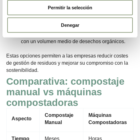
toneladas de residuos al mes.
Permitir la selección
2. Gama HORECA
:
Denegar
GG200, GG100, GG50, GG30, GG10 y GG02
:
Perfectas para restaurantes, cafeterías y hoteles
con un volumen medio de desechos orgánicos.
Estas opciones permiten a las empresas reducir costes
de gestión de residuos y mejorar su compromiso con la
sostenibilidad.
Comparativa: compostaje
manual vs máquinas
compostadoras
Compostaje
Máquinas
Aspecto
Manual
Compostadoras
Tiempo
Meses
Horas