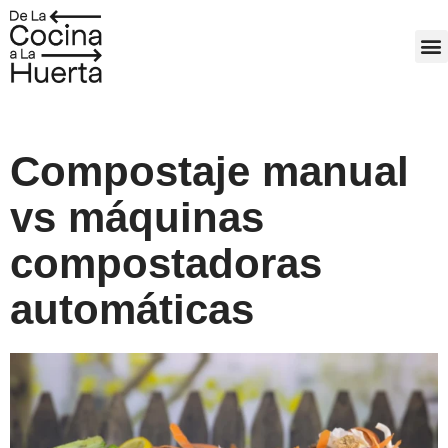
Ir
al
M
contenido
Compostaje manual
vs máquinas
compostadoras
automáticas