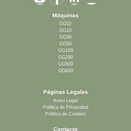
n
a
i
o
Máquinas
s
c
n
u
GG02
GG10
t
e
k
t
GG30
GG50
a
b
e
u
GG100
GG200
GG500
g
o
d
b
GG600
r
o
i
e
Páginas Legales
a
k
n
Aviso Legal
Política de Privacidad
m
Política de Cookies
Contacto