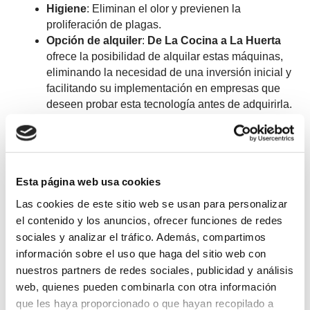
Higiene
: Eliminan el olor y previenen la
proliferación de plagas.
Opción de alquiler
:
De La Cocina a La Huerta
ofrece la posibilidad de alquilar estas máquinas,
eliminando la necesidad de una inversión inicial y
facilitando su implementación en empresas que
deseen probar esta tecnología antes de adquirirla.
Consumo energético eficiente
: Las máquinas de
De La Cocina a La Huerta están diseñadas con
tecnologías avanzadas que optimizan el consumo
energético, reduciendo su impacto ambiental y los
Esta página web usa cookies
costes operativos.
Las cookies de este sitio web se usan para personalizar
Desventajas:
el contenido y los anuncios, ofrecer funciones de redes
sociales y analizar el tráfico. Además, compartimos
Inversión inicial
: Aunque suelen requerir una
mayor inversión económica en comparación con el
información sobre el uso que haga del sitio web con
compostaje manual, la opción de alquiler mitiga
nuestros partners de redes sociales, publicidad y análisis
este inconveniente.
web, quienes pueden combinarla con otra información
Consumo energético
: Aunque necesitan
que les haya proporcionado o que hayan recopilado a