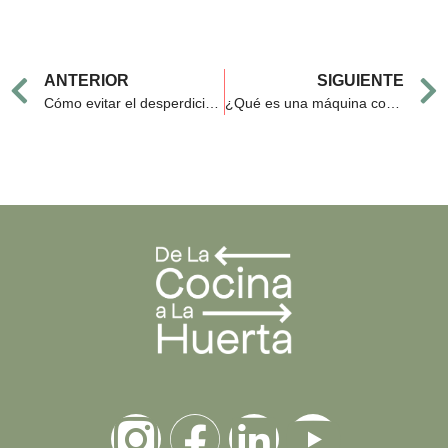
Prev
ANTERIOR
SIGUIENTE
Cómo evitar el desperdicio navideño con máquinas de compostaje
¿Qué es una máquina compostadora industrial?
I
F
L
Y