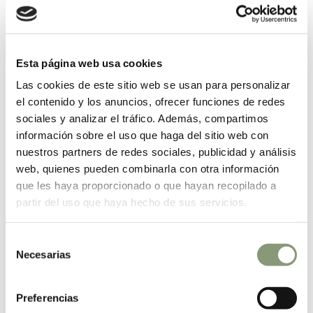
orgánicos mediante procesos controlados de compostaje,
que
convierten los desechos en un recurso valioso
para la agricultura o la jardinería.
Para las
empresas del sector HORECA
(hoteles,
Esta página web usa cookies
restaurantes y catering), estas máquinas son una
Las cookies de este sitio web se usan para personalizar
herramienta clave para reducir su huella ambiental y
el contenido y los anuncios, ofrecer funciones de redes
gestionar los residuos de manera más responsable. Los
sociales y analizar el tráfico. Además, compartimos
hogares también pueden beneficiarse, incorporando
prácticas de compostaje que no solo eliminan
información sobre el uso que haga del sitio web con
desperdicios, sino que enriquecen el suelo del jardín o
nuestros partners de redes sociales, publicidad y análisis
huerto urbano.
web, quienes pueden combinarla con otra información
Beneficios del compostaje
que les haya proporcionado o que hayan recopilado a
partir del uso que haya hecho de sus servicios.
para empresas y
particulares
Selección
Necesarias
de
Reducción del impacto ambiental
: Al transformar
consentimiento
los residuos orgánicos en compost, se evita que
estos acaben en los vertederos, reduciendo las
Preferencias
emisiones de gases de efecto invernadero.