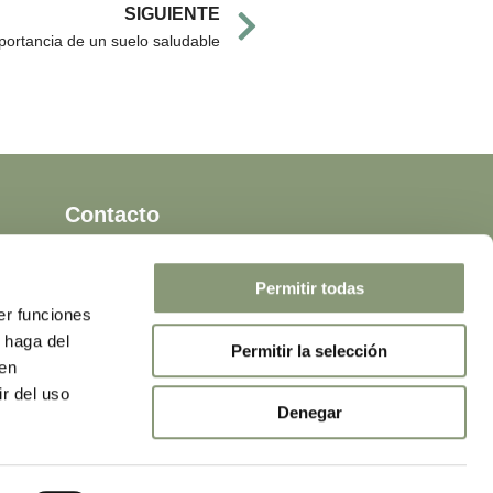
Next
SIGUIENTE
mportancia de un suelo saludable
Contacto
info@delacocinaalahuerta.es
913 99 25 83
Permitir todas
er funciones
 haga del
Permitir la selección
den
r del uso
Denegar