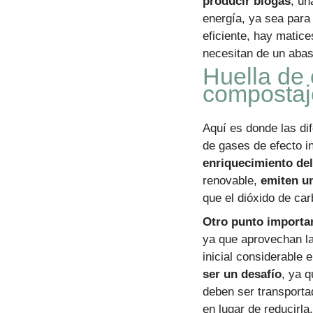
producir biogás
, un
energía, ya sea para
eficiente, hay matice
necesitan de un abas
Huella de 
compostaje
Aquí es donde las di
de gases de efecto i
enriquecimiento del
renovable,
emiten u
que el dióxido de car
Otro punto importan
ya que aprovechan la
inicial considerable 
ser un desafío
, ya 
deben ser transporta
en lugar de reducirla.