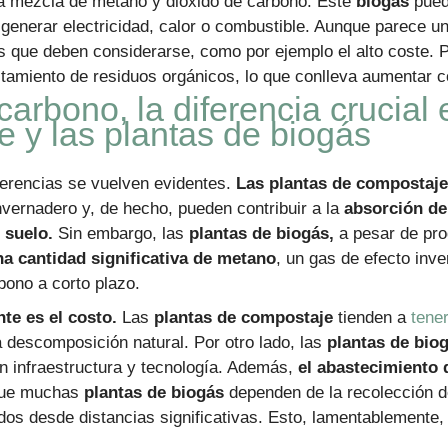
a mezcla de metano y dióxido de carbono. Este
biogás
puede
 generar electricidad, calor o combustible. Aunque parece u
s que deben considerarse, como por ejemplo el alto coste. P
tamiento de residuos orgánicos, lo que conlleva aumentar c
carbono, la diferencia crucial 
 y las plantas de biogás
ferencias se vuelven evidentes.
Las plantas de compostaje
nvernadero y, de hecho, pueden contribuir a la
absorción de
 suelo.
Sin embargo, las
plantas de biogás,
a pesar de pro
na
cantidad significativa de metano
, un gas de efecto in
bono a corto plazo.
te es el costo.
Las
plantas de compostaje
tienden a
tene
 descomposición natural. Por otro lado, las
plantas de bio
en infraestructura y tecnología. Además,
el abastecimiento 
que muchas
plantas de biogás
dependen de la recolección 
dos desde distancias significativas. Esto, lamentablemente