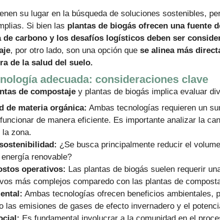
enen su lugar en la búsqueda de soluciones sostenibles, pe
plias. Si bien las
plantas de biogás ofrecen una fuente d
a de carbono y los desafíos logísticos deben ser consi
aje
, por otro lado, son una opción que
se alinea más direc
ra de la salud del suelo.
ecnología adecuada: consideraciones clave
antas de compostaje
y plantas de biogás implica evaluar di
d de materia orgánica:
Ambas tecnologías requieren un sum
funcionar de manera eficiente. Es importante analizar la can
 la zona.
sostenibilidad:
¿Se busca principalmente reducir el volumen
 energía renovable?
ostos operativos:
Las plantas de biogás suelen requerir una 
ivos más complejos comparedo con las plantas de composta
ental:
Ambas tecnologías ofrecen beneficios ambientales, p
 las emisiones de gases de efecto invernadero y el potenci
cial:
Es fundamental involucrar a la comunidad en el proce