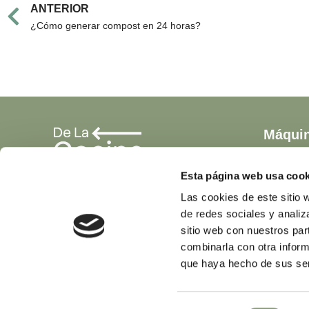
Prev
ANTERIOR
¿Cómo generar compost en 24 horas?
Máqui
GG0
GG1
Esta página web usa cook
GG3
Las cookies de este sitio 
GG5
de redes sociales y analiz
I
F
L
Y
GG10
n
a
i
o
sitio web con nuestros par
s
c
n
u
GG20
t
e
k
t
combinarla con otra inform
a
b
e
u
GG50
g
o
d
b
que haya hecho de sus ser
r
o
i
e
GG60
a
k
n
m