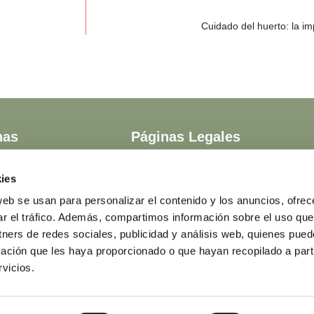
Cuidado del huerto: la i
nas
Páginas Legales
2
Aviso Legal
0
Política de Privacidad
ies
0
Política de Cookies
web se usan para personalizar el contenido y los anuncios, ofrec
0
ar el tráfico. Además, compartimos información sobre el uso que
0
tners de redes sociales, publicidad y análisis web, quienes pue
0
ación que les haya proporcionado o que hayan recopilado a parti
0
vicios.
0