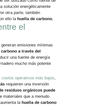
 ser utilizado como fuente de
na solución energéticamente
or otra parte, también
on ello la
huella de carbono.
entre el
generan emisiones mínimas
 carbono a través del
ducir una fuente de energía
vernadero mucho más potente
r costos operativos más bajos
,
gás
requieren una inversión
de residuos orgánicos puede
de materiales que a menudo
, aumenta la
huella de carbono