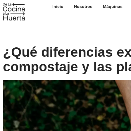
Ir
Inicio
Nosotros
Máquinas
al
contenido
¿Qué diferencias ex
compostaje y las pl