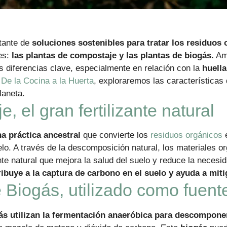
tante de
soluciones sostenibles para tratar los residuos
es:
las plantas de compostaje y las plantas de biogás.
Amb
s diferencias clave, especialmente en relación con la
huell
n
De la Cocina a la Huerta
, exploraremos las características
laneta.
, el gran fertilizante natural
a práctica ancestral
que convierte los
residuos orgánicos
e
elo. A través de la descomposición natural, los materiales 
nte natural que mejora la salud del suelo y reduce la necesid
ibuye a la captura de carbono en el suelo y ayuda a miti
 Biogás, utilizado como fuent
ás utilizan la fermentación anaeróbica para descompone